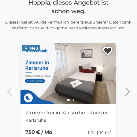
Hoppla, dieses Angebot ist
schon weg.
Dieses Inserat wurde vermutlich bereits aus unserer Datenbank
entfernt. Schaue dich gerne nach weiteren Inseraten um.
Neu
Ne
Zimmer frei in Karlsruhe - Kurzzeitmiete ab 1 Monat
Karlsruhe
Mag
750 € / Mo
550 
1 Zi. | 14 m²