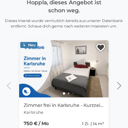
Hoppla, dieses Angebot ist
schon weg.
Dieses Inserat wurde vermutlich bereits aus unserer Datenbank
entfernt. Schaue dich gerne nach weiteren Inseraten um.
Neu
Ne
Zimmer frei in Karlsruhe - Kurzzeitmiete ab 1 Monat
Karlsruhe
Mag
750 € / Mo
550 
1 Zi. | 14 m²