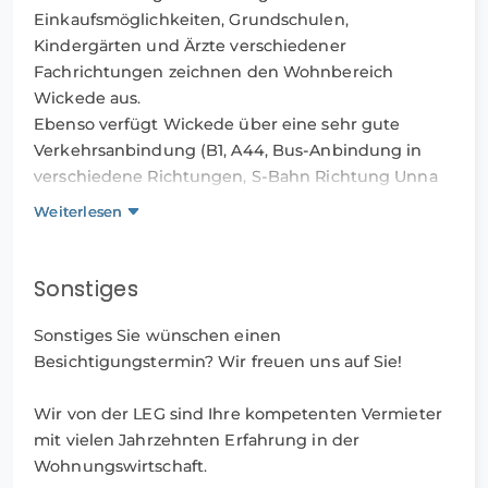
vorhanden.
Einkaufsmöglichkeiten, Grundschulen,
Kindergärten und Ärzte verschiedener
Ebenso sind zahlreiche offenen Stellplätze
Fachrichtungen zeichnen den Wohnbereich
vorhanden, und es können Stellplätze in unseren
Wickede aus.
Tiefgaragen als auch Garagen angemietet werden.
Ebenso verfügt Wickede über eine sehr gute
Verkehrsanbindung (B1, A44, Bus-Anbindung in
Haben Sie Interesse? Dann senden Sie die Objekt-
verschiedene Richtungen, S-Bahn Richtung Unna
Id 1411-202-M per WhatsApp an 0211 740 70 99 90,
und Dortmund alle 20 Minuten, Straßenbahn
Weiterlesen
per Signal an 0172 8877030, per Telegram an
Richtung Dortmund ebenfalls alle 20 Minuten).
LEGWohnen oder per Threema an *LEGCHAT.
Sonstiges
Wichtiger Hinweis: Nachdem Sie das
Kontaktformular im Portal ausgefüllt und
Sonstiges Sie wünschen einen
verschickt haben, erhalten Sie von uns innerhalb
Besichtigungstermin? Wir freuen uns auf Sie!
von 15 Minuten eine E-Mail.
Wir von der LEG sind Ihre kompetenten Vermieter
Bitte folgen Sie dem dort angegebenen Link, um
mit vielen Jahrzehnten Erfahrung in der
Ihre E-Mail-Adresse und Ihre Angaben zu
Wohnungswirtschaft.
bestätigen.