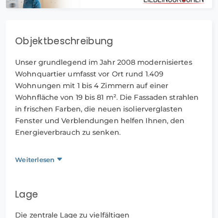
Objektbeschreibung
Unser grundlegend im Jahr 2008 modernisiertes
Wohnquartier umfasst vor Ort rund 1.409
Wohnungen mit 1 bis 4 Zimmern auf einer
Wohnfläche von 19 bis 81 m². Die Fassaden strahlen
in frischen Farben, die neuen isolierverglasten
Fenster und Verblendungen helfen Ihnen, den
Energieverbrauch zu senken.
Unsere kinderfreundlichen Wohnbereiche im
Weiterlesen
Meylant-Viertel sind von großzügigen Grünflächen
umgeben, die auch Naherholungscharakter
besitzen und liegen in verkehrsberuhigten Zonen.
Lage
Kinderspielplätze sind ebenfalls in den
Grünanlagen und in unmittelbarer Nähe
Die zentrale Lage zu vielfältigen