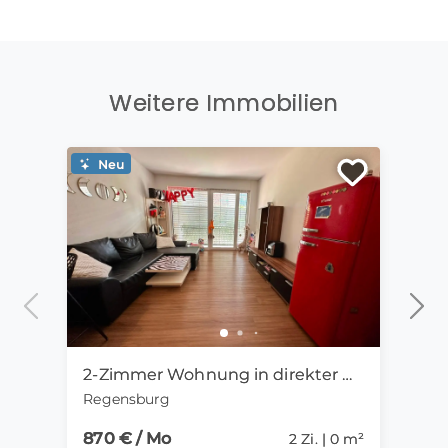
Weitere Immobilien
Neu
Ne
2-Zimmer Wohnung in direkter Uni-Nähe ab 01.09. zu vermieten
Regensburg
Bon
870 € / Mo
710 
2 Zi. | 0 m²