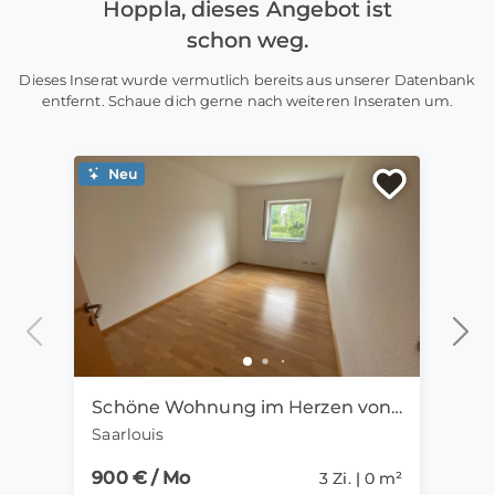
Hoppla, dieses Angebot ist
schon weg.
Dieses Inserat wurde vermutlich bereits aus unserer Datenbank
entfernt. Schaue dich gerne nach weiteren Inseraten um.
Neu
Ne
Schöne Wohnung im Herzen von Saarlouis
Saarlouis
Trier
900 € / Mo
1.35
3 Zi. | 0 m²