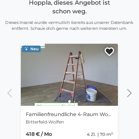
Hoppla, dieses Angebot ist
schon weg.
Dieses Inserat wurde vermutlich bereits aus unserer Datenbank
entfernt. Schaue dich gerne nach weiteren Inseraten um.
Neu
Ne
Familienfreundliche 4-Raum Wohnung mit WBS in ruhiger Wohnlage
Bitterfeld-Wolfen
Bitte
418 € / Mo
438 
4 Zi. | 70 m²