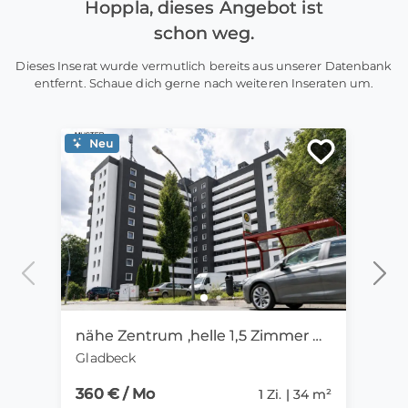
Hoppla, dieses Angebot ist
schon weg.
Dieses Inserat wurde vermutlich bereits aus unserer Datenbank
entfernt. Schaue dich gerne nach weiteren Inseraten um.
Neu
Ne
nähe Zentrum ,helle 1,5 Zimmer Wohnung mit Bad & Balkon.
Gladbeck
Mein
360 € / Mo
416 
1 Zi. | 34 m²