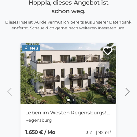
Hoppla, dieses Angebot ist
schon weg.
Dieses Inserat wurde vermutlich bereits aus unserer Datenbank
entfernt. Schaue dich gerne nach weiteren Inseraten um.
Neu
Ne
Leben im Westen Regensburgs! Exklusives 3-Zi.-Penthouse mit Dachterrasse und TG-Stellplatz
Regensburg
Mag
1.650 € / Mo
550 
3 Zi. | 92 m²