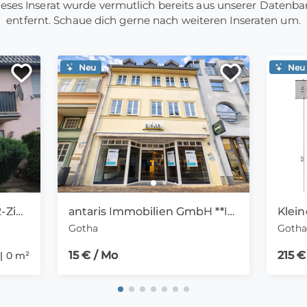
eses Inserat wurde vermutlich bereits aus unserer Datenb
entfernt. Schaue dich gerne nach weiteren Inseraten um.
Neu
Neu
Stolpen,OT Rennersdorf 2-Zimmer-Mietwohnung mit Kamin
antaris Immobilien GmbH **Ihre VISION- Ihr ERFOLG in bester Lage**
Gotha
Goth
15 € / Mo
215 €
 | 0 m²