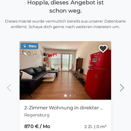
Hoppla, dieses Angebot ist
schon weg.
Dieses Inserat wurde vermutlich bereits aus unserer Datenbank
entfernt. Schaue dich gerne nach weiteren Inseraten um.
Neu
Ne
2-Zimmer Wohnung in direkter Uni-Nähe ab 01.09. zu vermieten
Regensburg
Mün
870 € / Mo
1.15
2 Zi. | 0 m²