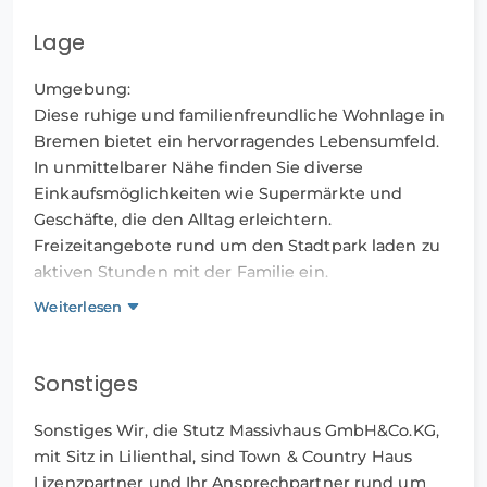
Wohnbedürfnisse zu verwirklichen. Überzeugen Sie
sich von den herausragenden Bauqualitäten und
Lage
der energieeffizienten Bauweise. Kontaktieren Sie
uns noch heute - wir freuen uns auf Ihre Anfrage!
Umgebung:
Diese ruhige und familienfreundliche Wohnlage in
Bremen bietet ein hervorragendes Lebensumfeld.
In unmittelbarer Nähe finden Sie diverse
Einkaufsmöglichkeiten wie Supermärkte und
Geschäfte, die den Alltag erleichtern.
Freizeitangebote rund um den Stadtpark laden zu
aktiven Stunden mit der Familie ein.
Weiterlesen
Öffentliche Verkehrsmittel:
Die Anbindung an die öffentlichen Verkehrsmittel
ist optimal, sodass die nächste Bushaltestelle nur
Sonstiges
ca. 5 Minuten Fußweg entfernt ist.
Sonstiges Wir, die Stutz Massivhaus GmbH&Co.KG,
Anbindung an größere Städte:
mit Sitz in Lilienthal, sind Town & Country Haus
Die nächstgelegene größere Stadt ist Bremen, die
Lizenzpartner und Ihr Ansprechpartner rund um