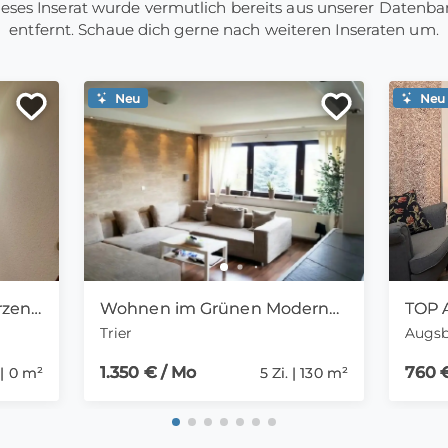
eses Inserat wurde vermutlich bereits aus unserer Datenb
entfernt. Schaue dich gerne nach weiteren Inseraten um.
Neu
Neu
Schöne Wohnung im Herzen von Saarlouis
Wohnen im Grünen Moderne 5-Zimmer-Maisonette mit Balkon, großem Gemeinschaftsgarten und Top-Anbindung nach Luxemburg
Trier
Augs
1.350 € / Mo
760 
 | 0 m²
5 Zi. | 130 m²