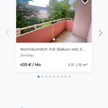
Wohnkomfort mit Balkon inkl. EBK |3 Zimmer in Zwickau
Zwickau
Fell
435 € / Mo
1.05
3 Zi. | 75 m²