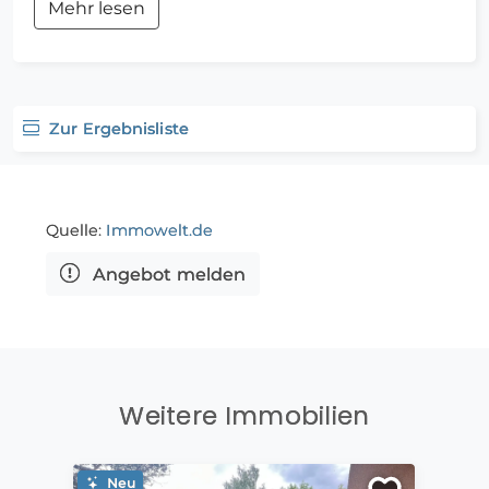
zum Bus: 0.09, Distanz zur nächsten Gaststätte: 0.14,
Mehr lesen
Distanz vom Zentrum: 4.80, Distanz zur
Hauptschule: 2.76
Zur Ergebnisliste
Quelle:
Immowelt.de
Angebot melden
Weitere Immobilien
Neu
Ne