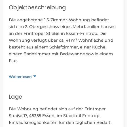
Objektbeschreibung
Die angebotene 1,5-Zimmer-Wohnung befindet
sich im 2. Obergeschoss eines Mehrfamilienhauses
an der Frintroper Straße in Essen-Frintrop. Die
Wohnung verfügt über ca. 41 m² Wohnfläche und
besteht aus einem Schlafzimmer, einer Küche,
einem Badezimmer mit Badewanne sowie einem
Flur.
Ein Balkon gehört ebenfalls zur Wohnung.
Weiterlesen
Die Wohnung befindet sich in einem gepflegten
Zustand. Aufgrund ihrer Größe eignet sie sich
Lage
insbesondere für eine Einzelperson, Berufstätige,
Pendler, Studierende oder Auszubildende.
Die Wohnung befindet sich auf der Frintroper
Straße 17, 45355 Essen, im Stadtteil Frintrop.
Einkaufsmöglichkeiten für den täglichen Bedarf,