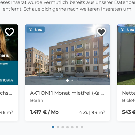
eses Inserat wurde vermutlich bereits aus unserer Datenb
entfernt. Schaue dich gerne nach weiteren Inseraten um.
Neu
Neu
Top-Wohnung für anspruchsvolle Singles
AKTION! 1 Monat mietfrei (Kaltmiete) Ideal für Familien
Berlin
Bielef
1.417 € / Mo
543 €
| 46 m²
4 Zi. | 94 m²