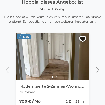
Hoppla, dieses Angebot ist
schon weg.
Dieses Inserat wurde vermutlich bereits aus unserer Datenbank
entfernt. Schaue dich gerne nach weiteren Inseraten um.
Neu
Ne
Modernisierte 2-Zimmer-Wohnung mit Einbauküche in Nürnberg
Nürnberg
Fran
700 € / Mo
945 
2 Zi. | 58 m²