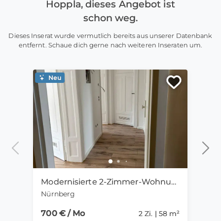
Hoppla, dieses Angebot ist
schon weg.
Dieses Inserat wurde vermutlich bereits aus unserer Datenbank
entfernt. Schaue dich gerne nach weiteren Inseraten um.
Neu
Ne
Modernisierte 2-Zimmer-Wohnung mit Einbauküche in Nürnberg
Nürnberg
Fran
700 € / Mo
945 
2 Zi. | 58 m²