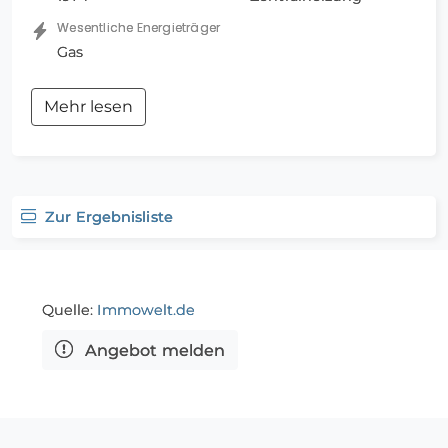
Grundstück bietet viel Privatsphäre und
Wesentliche Energieträger
ausreichend Platz für entspannte Stunden im
Gas
Freien. Dieser Bungalow eignet sich ideal für
Käufer, die ein freistehendes Haus in angenehmer
Mehr lesen
Wohnlage suchen und das Potenzial einer soliden
Immobilie nutzen möchten, um ihre eigenen
Wohnideen zu verwirklichen. Ein Zuhause mit
Charakter, viel Platz und einer Atmosphäre, die
bereits beim Betreten des Gartens begeistert.
Zur Ergebnisliste
Überzeugen Sie sich selbst von den Vorzügen
dieser Immobilie und vereinbaren Sie gerne einen
Besichtigungs- und Beratungstermin mit unseren
freundlichen Beratern. Wir freuen uns darauf, Ihnen
Quelle:
Immowelt.de
dieses besondere Zuhause persönlich vorstellen zu
Angebot melden
dürfen.