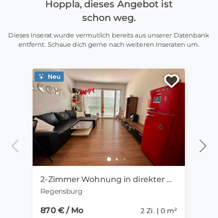
Hoppla, dieses Angebot ist
schon weg.
Dieses Inserat wurde vermutlich bereits aus unserer Datenbank
entfernt. Schaue dich gerne nach weiteren Inseraten um.
Neu
Ne
2-Zimmer Wohnung in direkter Uni-Nähe ab 01.09. zu vermieten
Regensburg
Mün
870 € / Mo
1.15
2 Zi. | 0 m²