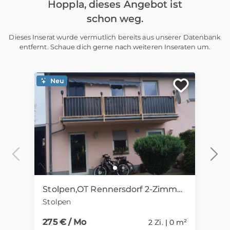
Hoppla, dieses Angebot ist
schon weg.
Dieses Inserat wurde vermutlich bereits aus unserer Datenbank
entfernt. Schaue dich gerne nach weiteren Inseraten um.
Neu
Ne
Stolpen,OT Rennersdorf 2-Zimmer-Mietwohnung mit Kamin
Stolpen
Goth
275 € / Mo
15 €
2 Zi. | 0 m²