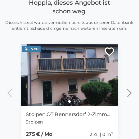
Hoppla, dieses Angebot ist
schon weg.
Dieses Inserat wurde vermutlich bereits aus unserer Datenbank
entfernt. Schaue dich gerne nach weiteren Inseraten um.
Neu
Ne
Stolpen,OT Rennersdorf 2-Zimmer-Mietwohnung mit Kamin
Stolpen
Goth
275 € / Mo
15 €
2 Zi. | 0 m²