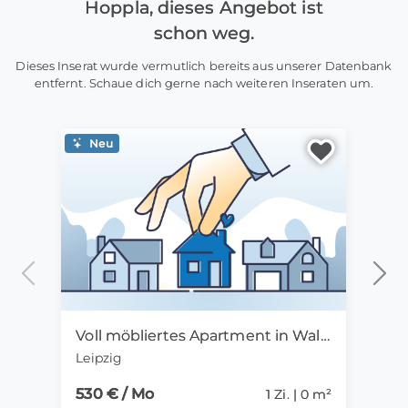
Hoppla, dieses Angebot ist
schon weg.
Dieses Inserat wurde vermutlich bereits aus unserer Datenbank
entfernt. Schaue dich gerne nach weiteren Inseraten um.
Neu
Ne
Voll möbliertes Apartment in Waldnähe*7KM zum Zentrum*Lift*Balkon WLAN*
Leipzig
Leipz
530 € / Mo
570 
1 Zi. | 0 m²