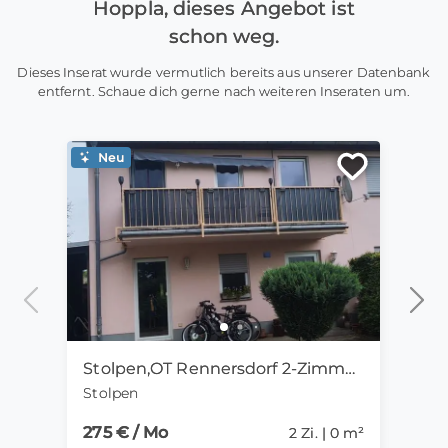
Hoppla, dieses Angebot ist
schon weg.
Dieses Inserat wurde vermutlich bereits aus unserer Datenbank
entfernt. Schaue dich gerne nach weiteren Inseraten um.
Neu
Ne
Stolpen,OT Rennersdorf 2-Zimmer-Mietwohnung mit Kamin
Stolpen
Goth
275 € / Mo
15 €
2 Zi. | 0 m²