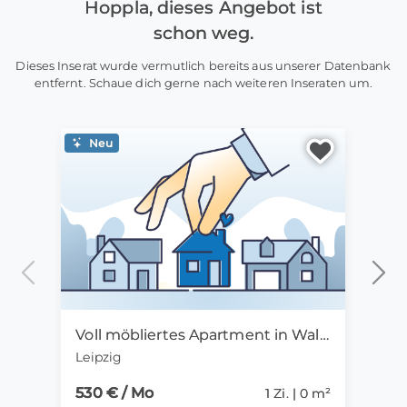
Hoppla, dieses Angebot ist
schon weg.
Dieses Inserat wurde vermutlich bereits aus unserer Datenbank
entfernt. Schaue dich gerne nach weiteren Inseraten um.
Neu
Ne
Voll möbliertes Apartment in Waldnähe*7KM zum Zentrum*Lift*Balkon WLAN*
Leipzig
Leipz
530 € / Mo
570 
1 Zi. | 0 m²