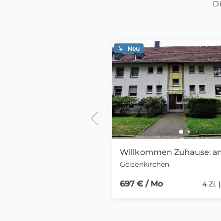
Di
Neu
Gelsenkirchen
697 € / Mo
4 Zi. 