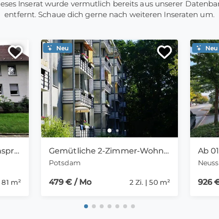
eses Inserat wurde vermutlich bereits aus unserer Datenb
entfernt. Schaue dich gerne nach weiteren Inseraten um.
Neu
Neu
Willkommen Zuhause: ansprechende 4-Zimmer-Wohnung
Gemütliche 2-Zimmer-Wohnung mit Balkon in Potsdam-Waldstadt
Potsdam
Neuss
479 € / Mo
926 €
| 81 m²
2 Zi. | 50 m²