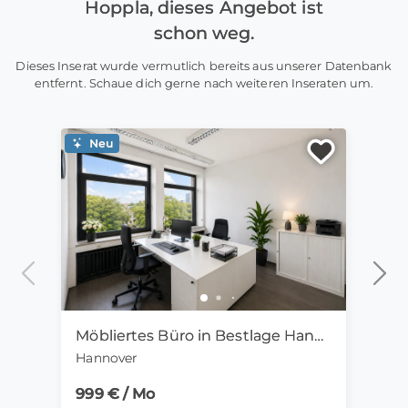
Hoppla, dieses Angebot ist
schon weg.
Dieses Inserat wurde vermutlich bereits aus unserer Datenbank
entfernt. Schaue dich gerne nach weiteren Inseraten um.
Neu
Ne
Möbliertes Büro in Bestlage Hannover-Mitte | 28m2, sofort verfügbar
Hannover
Zitta
999 € / Mo
405 