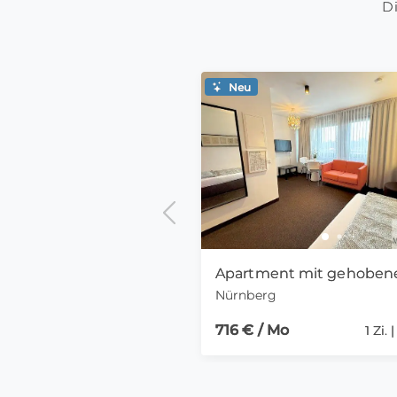
Di
Neu
Nürnberg
716 € / Mo
1 Zi.