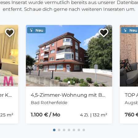
eses Inserat wurde vermutlich bereits aus unserer Datenb
entfernt. Schaue dich gerne nach weiteren Inseraten um.
Neu
Neu
Apartment mit gehobener Komplettausstattung am Nürnberger Hafen
4,5-Zimmer-Wohnung mit Balkon und Tiefgarageneinstellplatz in Bad Rothenfelde
Bad Rothenfelde
Augs
1.100 € / Mo
760 
 | 25 m²
4 Zi. | 132 m²