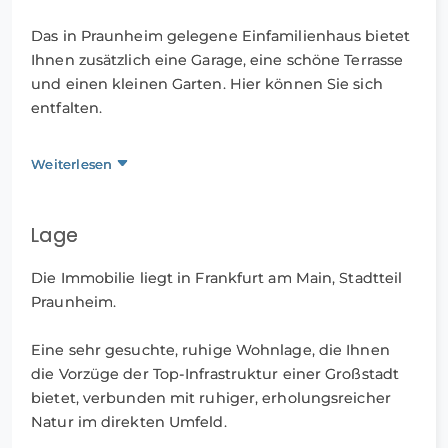
Das in Praunheim gelegene Einfamilienhaus bietet
Ihnen zusätzlich eine Garage, eine schöne Terrasse
und einen kleinen Garten. Hier können Sie sich
entfalten.
Der reine Grundstückswert liegt gemessen am
Weiterlesen
amtlichen Bodenrichtwert schon bei ca. 330.000,00
EUR!
Lage
Da es sich um eine Zwangsversteigerung handelt,
ist ein Energieausweis nicht erforderlich.
Die Immobilie liegt in Frankfurt am Main, Stadtteil
Praunheim.
Weitere Informationen wie z.B. ein
Sachverständigengutachten lassen wir Ihnen auf
Eine sehr gesuchte, ruhige Wohnlage, die Ihnen
Wunsch gerne zukommen, wenn Sie uns Ihre
die Vorzüge der Top-Infrastruktur einer Großstadt
vollständigen Kontaktdaten mitteilen.
bietet, verbunden mit ruhiger, erholungsreicher
Natur im direkten Umfeld.
Es handelt sich bei diesem Objekt um einen