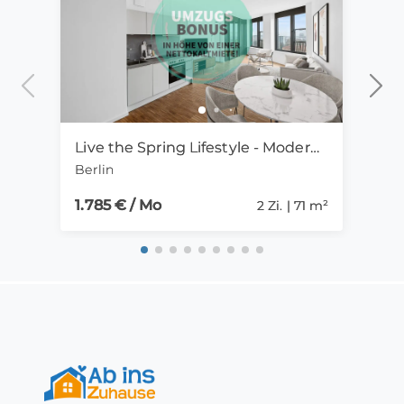
Live the Spring Lifestyle - Modernes 2-Zimmer-Apartment mit Loggia im Herzen Berlins
Berlin
Fell
1.785 € / Mo
1.05
2 Zi. | 71 m²