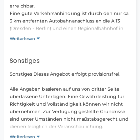
erreichbar.
Eine gute Verkehrsanbindung ist durch den nur ca.
3 km entfernten Autobahnanschluss an die A 13
(Dresden - Berlin) und einen Regionalbahnhof in
Groß Köris mit Verbindungen Richtung Berlin,
Weiterlesen
Eberswalde oder Cottbus gegeben.
Einkaufsmöglichkeiten, Schulen und ärzliche
Versorgung sind in der Gemeinde vorhanden.
Sonstiges
Sonstiges Dieses Angebot erfolgt provisionsfrei.
Alle Angaben basieren auf uns von dritter Seite
überlassene Unterlagen. Eine Gewährleistung für
Richtigkeit und Vollständigkeit können wir nicht
übernehmen. Zur Verfügung gestellte Grundrisse
sind unter Umständen nicht maßstabsgerecht und
dienen lediglich der Veranschaulichung.
Weiterlesen