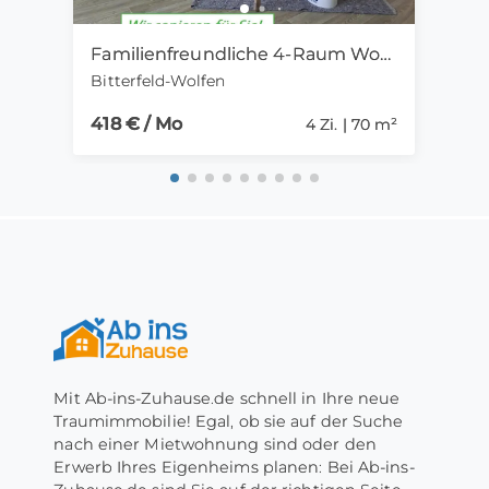
Familienfreundliche 4-Raum Wohnung mit WBS in ruhiger Wohnlage
Top 
Bitterfeld-Wolfen
Köni
418 € / Mo
1.75
4 Zi. | 70 m²
Mit Ab-ins-Zuhause.de schnell in Ihre neue
Traumimmobilie! Egal, ob sie auf der Suche
nach einer Mietwohnung sind oder den
Erwerb Ihres Eigenheims planen: Bei Ab-ins-