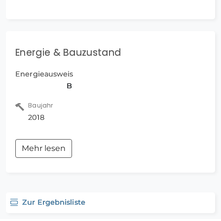
Weitere interessante Immobilienangebote finden
Sie auf unserer Internetseite www.ibfeldt.de!
Stichworte Anzahl der Schlafzimmer: 3, Bundesland:
Brandenburg
Energie & Bauzustand
Energieausweis
B
Baujahr
2018
Mehr lesen
Zur Ergebnisliste