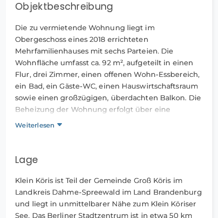
Objektbeschreibung
Die zu vermietende Wohnung liegt im
Obergeschoss eines 2018 errichteten
Mehrfamilienhauses mit sechs Parteien. Die
Wohnfläche umfasst ca. 92 m², aufgeteilt in einen
Flur, drei Zimmer, einen offenen Wohn-Essbereich,
ein Bad, ein Gäste-WC, einen Hauswirtschaftsraum
sowie einen großzügigen, überdachten Balkon. Die
Beheizung der Wohnung erfolgt über eine
Fußbodenheizung. Alle Fenster verfügen über
Weiterlesen
integrierte Fliegengitter und elektrische Jalousien.
Auf dem Hof steht allen Mietern eine
Lage
Fahrradgarage zur Nutzung zur Verfügung. Ein
PKW Stellplatz ist ebenfalls vorhanden und kann
Klein Köris ist Teil der Gemeinde Groß Köris im
gegen eine zusätzliche monatliche Gebühr von 25€
Landkreis Dahme-Spreewald im Land Brandenburg
angemietet werden.
und liegt in unmittelbarer Nähe zum Klein Köriser
See. Das Berliner Stadtzentrum ist in etwa 50 km