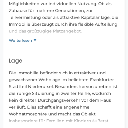
Möglichkeiten zur individuellen Nutzung. Ob als
Zuhause für mehrere Generationen, zur
Teilvermietung oder als attraktive Kapitalanlage, die
Immobilie überzeugt durch ihre flexible Aufteilung
und das großzügige Platzangebot.
Weiterlesen
Besonders hervorzuheben sind der weitläufige
Garten sowie der großzügige Wintergarten mit
direktem Zugang ins Grüne. Die genehmigte
Lage
Einliegerwohnung im Untergeschoss eignet sich
ideal zur Vermietung, als Homeoffice oder für
Die Immobilie befindet sich in attraktiver und
Familienangehörige.
gewachsener Wohnlage im beliebten Frankfurter
Stadtteil Niederursel. Besonders hervorzuheben ist
Das massiv gebaute Haus verfügt über großzügige
die ruhige Situierung in zweiter Reihe, wodurch
Wohnbereiche, einen voll unterkellerten Bereich
kein direkter Durchgangsverkehr vor dem Haus
sowie zahlreiche Nutzungs und
verläuft. Dies schafft eine angenehme
Gestaltungsmöglichkeiten.
Wohnatmosphäre und macht das Objekt
insbesondere für Familien mit Kindern äußerst
Die Immobilie bietet insgesamt ca. 239 m²
attraktiv.