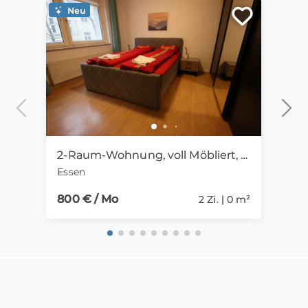
Neu
Ne
2-Raum-Wohnung, voll Möbliert, inkl. Einbauküche, Wannenbad und Balkon zu vermieten!
Essen
Nürn
800 € / Mo
2.75
2 Zi. | 0 m²