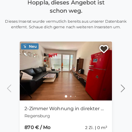
Hoppla, dieses Angebot ist
schon weg.
Dieses Inserat wurde vermutlich bereits aus unserer Datenbank
entfernt. Schaue dich gerne nach weiteren Inseraten um.
Neu
Ne
2-Zimmer Wohnung in direkter Uni-Nähe ab 01.09. zu vermieten
Regensburg
Mün
870 € / Mo
1.15
2 Zi. | 0 m²