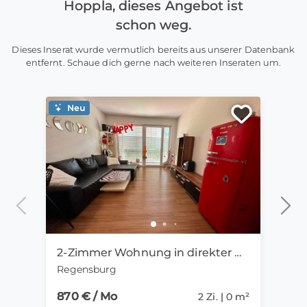
Hoppla, dieses Angebot ist
schon weg.
Dieses Inserat wurde vermutlich bereits aus unserer Datenbank
entfernt. Schaue dich gerne nach weiteren Inseraten um.
Neu
Ne
2-Zimmer Wohnung in direkter Uni-Nähe ab 01.09. zu vermieten
Regensburg
Mün
870 € / Mo
1.15
2 Zi. | 0 m²