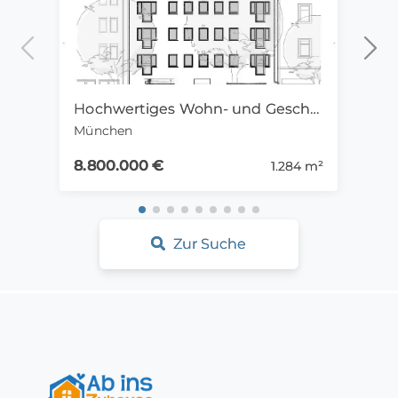
Hochwertiges Wohn- und Geschäftshaus Premium-Stadtlage München-Giesing
München
Mün
8.800.000 €
2.65
1.284 m²
Zur Suche