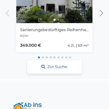
Sanierungsbedürftiges Reihenhaus mit großem Entwicklungspotenzial
Köln
Köln
349.000 €
1.15
4 Zi. | 101 m²
Zur Suche