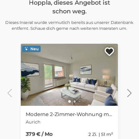
Hoppla, dieses Angebot ist
schon weg.
Dieses Inserat wurde vermutlich bereits aus unserer Datenbank
entfernt. Schaue dich gerne nach weiteren Inseraten um.
Neu
Ne
Moderne 2-Zimmer-Wohnung mit Duschbad und Balkon!
2-Z
Aurich
Schw
379 € / Mo
480 
2 Zi. | 51 m²