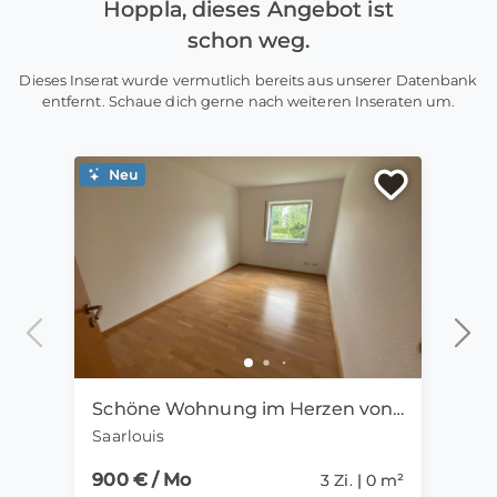
Hoppla, dieses Angebot ist
schon weg.
Dieses Inserat wurde vermutlich bereits aus unserer Datenbank
entfernt. Schaue dich gerne nach weiteren Inseraten um.
Neu
Ne
Schöne Wohnung im Herzen von Saarlouis
Saarlouis
Trier
900 € / Mo
1.35
3 Zi. | 0 m²