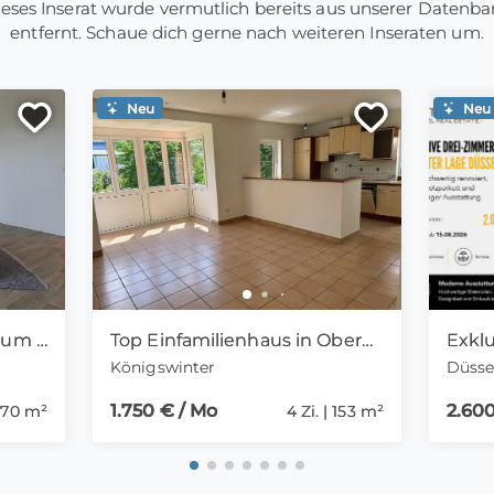
eses Inserat wurde vermutlich bereits aus unserer Datenb
entfernt. Schaue dich gerne nach weiteren Inseraten um.
Neu
Neu
Familienfreundliche 4-Raum Wohnung mit WBS in ruhiger Wohnlage
Top Einfamilienhaus in Oberpleis
Königswinter
Düsse
1.750 € / Mo
2.600
| 70 m²
4 Zi. | 153 m²