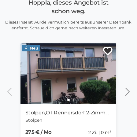
Hoppla, dieses Angebot ist
schon weg.
Dieses Inserat wurde vermutlich bereits aus unserer Datenbank
entfernt. Schaue dich gerne nach weiteren Inseraten um.
Neu
Ne
Stolpen,OT Rennersdorf 2-Zimmer-Mietwohnung mit Kamin
Stolpen
Goth
275 € / Mo
15 €
2 Zi. | 0 m²