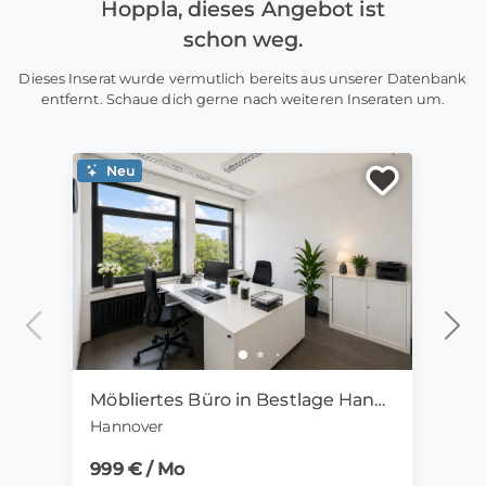
Hoppla, dieses Angebot ist
schon weg.
Dieses Inserat wurde vermutlich bereits aus unserer Datenbank
entfernt. Schaue dich gerne nach weiteren Inseraten um.
Neu
Ne
Möbliertes Büro in Bestlage Hannover-Mitte | 28m2, sofort verfügbar
Hannover
Zitta
999 € / Mo
405 