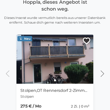
Hoppla, dieses Angebot ist
schon weg.
Dieses Inserat wurde vermutlich bereits aus unserer Datenbank
entfernt. Schaue dich gerne nach weiteren Inseraten um.
Neu
Ne
Stolpen,OT Rennersdorf 2-Zimmer-Mietwohnung mit Kamin
Stolpen
Goth
275 € / Mo
15 €
2 Zi. | 0 m²