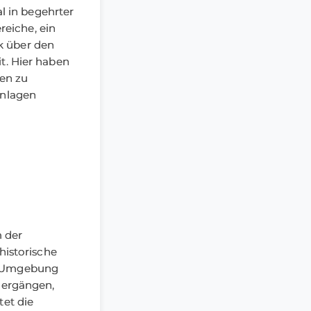
 in begehrter
eiche, ein
k über den
t. Hier haben
gen zu
hnlagen
 für ein
rtengeräte.
er sich ideal
tür in den
 der
ch ein
historische
n Sie das
en Umgebung
, einer
ziergängen,
s besteht zudem
tet die