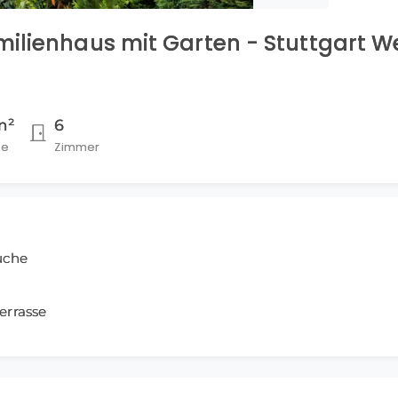
ilienhaus mit Garten - Stuttgart W
m²
6
he
Zimmer
üche
z
errasse