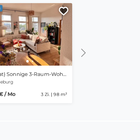
u
Neu
(Privat) Sonnige 3-Raum-Wohnung in Stadtfeld Ost
eburg
Leipzig
€ / Mo
530 € / Mo
3 Zi. | 98 m²