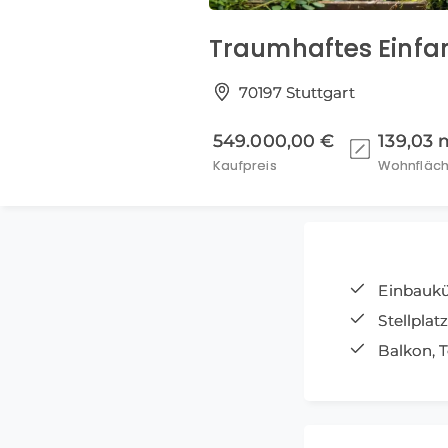
Traumhaftes Einfam
70197 Stuttgart
549.000,00 €
139,03 
Kaufpreis
Wohnfläc
Einbauk
Stellplat
Balkon, T