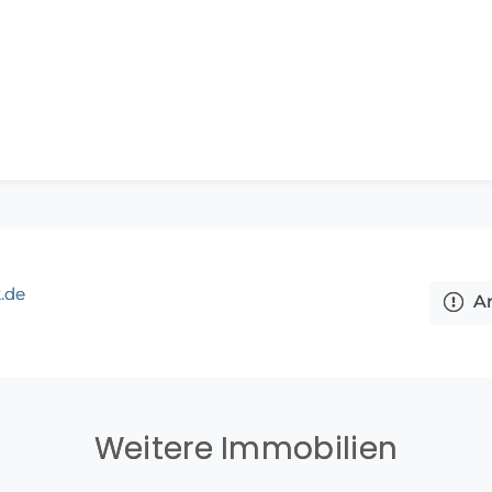
 bei allen Angaben auf die Information von Dritten und kö
r deren Richtigkeit und Vollständigkeit übernehmen.
.de
A
Weitere Immobilien