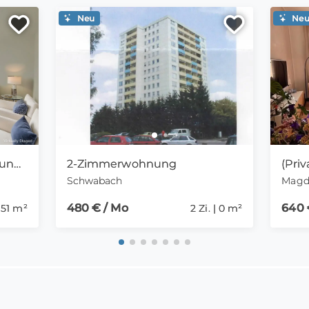
Neu
Ne
Moderne 2-Zimmer-Wohnung mit Duschbad und Balkon!
2-Zimmerwohnung
Schwabach
Magd
480 € / Mo
640 
| 51 m²
2 Zi. | 0 m²