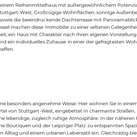
einem Reihenmittelhaus mit außergewöhnlichem Potenzial
uttgart-West. Großzügige Wohnflächen, sonnige Außenber
sowie die beeindruckende Dachterrasse mit Panoramablic
kessel machen diese Immobilie zu einer seltenen Gelegenhei
eit, ein Haus mit Charakter nach Ihren eigenen Vorstellun
nd ein individuelles Zuhause in einer der gefragtesten Wo
haffen.
 Hauseingang befindet sich die großzügige Garage mit Platz
zusätzlichen Stauraum für Fahrräder, Kinderwagen oder Ga
reppe gelangen Sie zum Hauseingang mit einem Vorplatz, d
Sitzbereich gestalten lässt.
en des Hauses gelangen Sie zunächst durch eine Zwischen
ine besonders angenehme Weise: Hier wohnen Sie in einem
mit Platz für eine Garderobe. Auf dieser Ebene befinden si
rtel von Stuttgart-West, eingebettet in charmante Straßen, 
wie ein separates Gäste-WC. Wenige Stufen weiter erreiche
e lebendige, zugleich ruhige Atmosphäre. In der näher
it einer großzügigen Waschküche samt Gaszentralheizung
eine Boutiquen und der Leipziger Platz zu entspannten Spa
tatt sowie einem großen Kellerraum. Von dieser Ebene au
Alltag und einem urbanen Lebensstil ein. Gleichzeitig bie