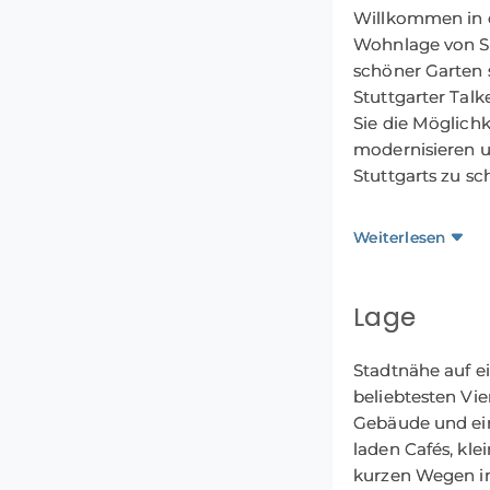
Willkommen in 
Wohnlage von St
schöner Garten 
Stuttgarter Tal
Sie die Möglichk
modernisieren u
Stuttgarts zu sc
Bereits vor dem
Weiterlesen
Fahrzeug sowie 
Über die Außent
als gemütlicher 
Lage
Nach dem Betret
Stadtnähe auf e
Eingangsbereich 
beliebtesten Vie
Schlafzimmer so
Gebäude und ein
Untergeschoss m
laden Cafés, kl
separaten Werks
kurzen Wegen im 