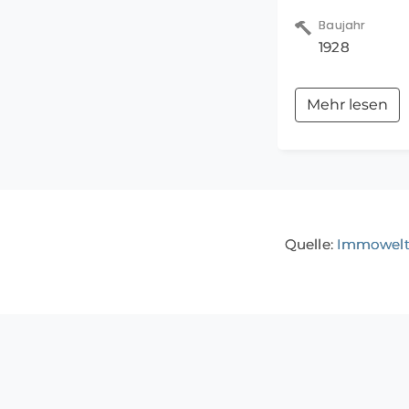
Baujahr
Wir stützen uns
1928
keine Gewähr fü
Mehr lesen
Quelle:
Immowelt