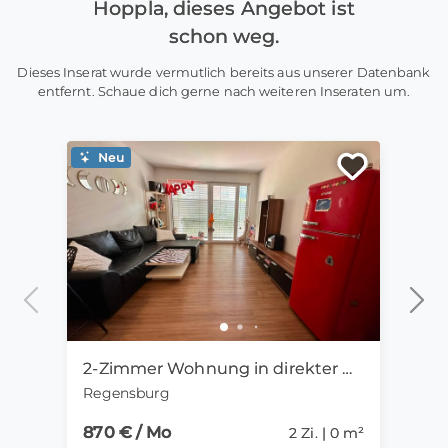
Hoppla, dieses Angebot ist
schon weg.
Dieses Inserat wurde vermutlich bereits aus unserer Datenbank
entfernt. Schaue dich gerne nach weiteren Inseraten um.
Neu
Ne
2-Zimmer Wohnung in direkter Uni-Nähe ab 01.09. zu vermieten
Regensburg
Mün
870 € / Mo
1.15
2 Zi. | 0 m²